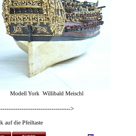
odell York Willibald Meischl
---------------------------------->
uf die Pfeiltaste