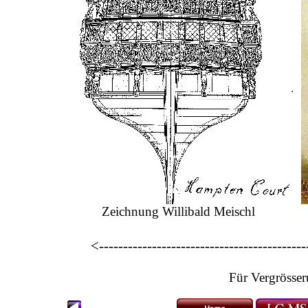
Zeichnung Willibald Meischl Stir
<-------------------------------------------
Für Vergrösserung klicke